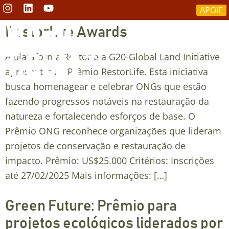
APOIE
RestorLife Awards
A plataforma Restor e a G20-Global Land Initiative
apresentam o Prêmio RestorLife. Esta iniciativa
busca homenagear e celebrar ONGs que estão
RESTAURAÇÃO DO CERRADO
fazendo progressos notáveis na restauração da
natureza e fortalecendo esforços de base. O
Prêmio ONG reconhece organizações que lideram
projetos de conservação e restauração de
impacto. Prêmio: US$25.000 Critérios: Inscrições
até 27/02/2025 Mais informações: […]
Green Future: Prêmio para
projetos ecológicos liderados por