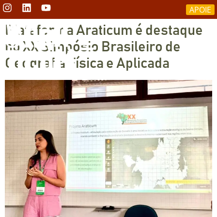
APOIE
Plataforma Araticum é destaque
no XX Simpósio Brasileiro de
Geografia Física e Aplicada
RESTAURAÇÃO DO CERRADO