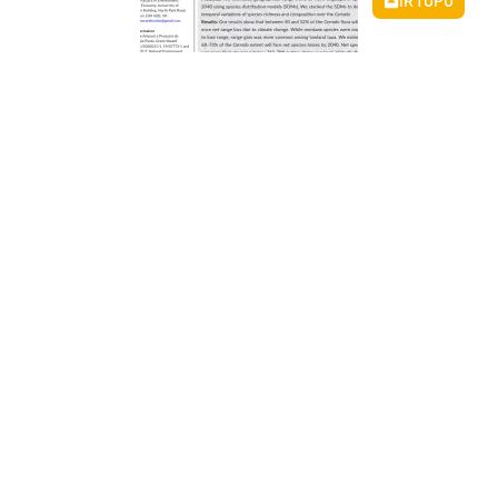
IR TOPO
“Elevation modulates the impacts of
climate change on the Brazilian
Cerrado flora”. Diversity and
Distributions, 2024.
Silva, M. C., Rownland, L., Oliveira, R. S., Pennington, T.
R., Moonlight, P.
BAIXAR
Anterior
Próximo
1
…
3
4
5