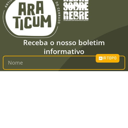
Receba o nosso boletim
informativo
IR TOPO
CADASTRE-SE
Redes Sociais
Associe-se