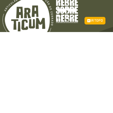
IR TOPO
Receba o nosso boletim
informativo
CADASTRE-SE
Redes Sociais