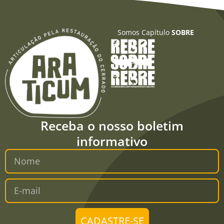
Somos Capítulo
SOBRE
Receba o nosso boletim
informativo
CADASTRE-SE