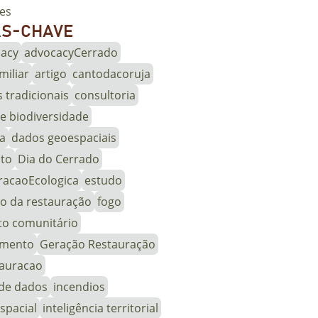
es
AS-CHAVE
acy
advocacyCerrado
miliar
artigo
cantodacoruja
tradicionais
consultoria
e biodiversidade
ca
dados geoespaciais
to
Dia do Cerrado
racaoEcologica
estudo
o da restauração
fogo
to comunitário
amento
Geração Restauração
auracao
de dados
incendios
espacial
inteligência territorial