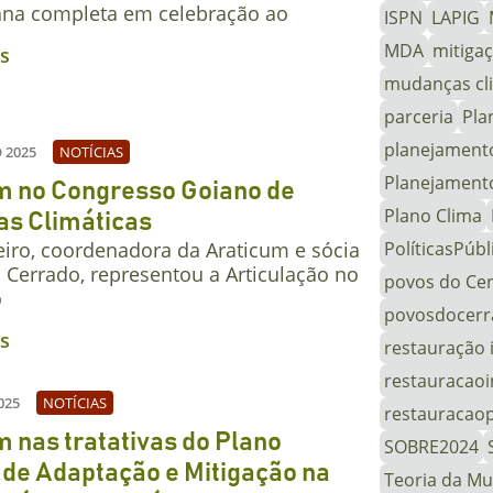
na completa em celebração ao
ISPN
LAPIG
MDA
mitiga
is
mudanças cl
parceria
Pla
planejamento
 2025
NOTÍCIAS
Planejamento
m no Congresso Goiano de
Plano Clima
s Climáticas
eiro, coordenadora da Araticum e sócia
PolíticasPúbl
 Cerrado, representou a Articulação no
povos do Ce
o
povosdocer
is
restauração 
restauracaoi
025
NOTÍCIAS
restauracao
 nas tratativas do Plano
SOBRE2024
 de Adaptação e Mitigação na
Teoria da M