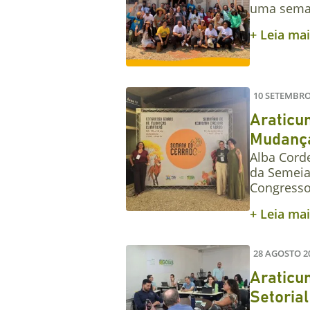
uma sema
+ Leia ma
10 SETEMBRO
Araticu
Mudança
Alba Cord
da Semeia
Congress
+ Leia ma
28 AGOSTO 2
Araticum
Setorial