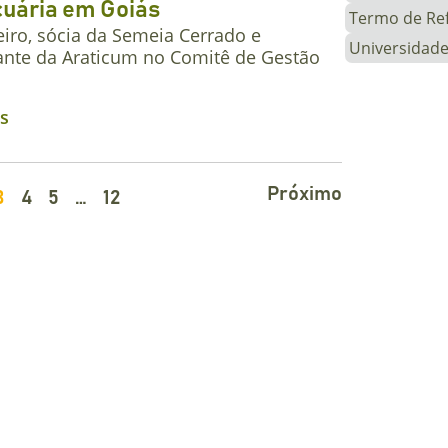
uária em Goiás
Termo de Re
iro, sócia da Semeia Cerrado e
Universidade
ante da Araticum no Comitê de Gestão
is
Próximo
3
4
5
…
12