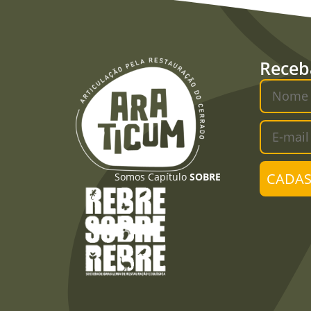
Receb
CADAS
Somos Capítulo
SOBRE