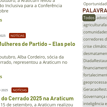
outubro, a Araticum levou a
Oportunidad
o Inclusiva para a Conferência
obre
PALAVR
Todos
advoc
is
agriculturafa
comunidades 
2025
NOTÍCIAS
corredores d
lheres de Partido – Elas pelo
crise climáti
desmatamen
utubro, Alba Cordeiro, sócia da
DiadaRestau
rrado, representou a Araticum no
financiament
fortalecimen
is
geoprocess
GeracaoRest
 2025
NOTÍCIAS
Governança 
do Cerrado 2025 na Araticum
inteligência 
 15 de setembro, a Araticum realizou