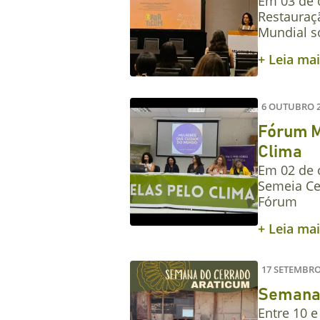
Em 03 de 
Restauraçã
Mundial s
+ Leia ma
6 OUTUBRO 
Fórum Mu
Clima
Em 02 de o
Semeia Ce
Fórum
+ Leia ma
17 SETEMBRO
Semana 
Entre 10 e