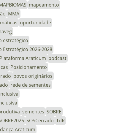
MAPBIOMAS
mapeamento
ção
MMA
imáticas
oportunidade
naveg
 estratégico
 Estratégico 2026-2028
Plataforma Araticum
podcast
icas
Posicionamento
rrado
povos originários
rado
rede de sementes
inclusiva
nclusiva
produtiva
sementes
SOBRE
SOBRE2026
SOSCerrado
TdR
udança Araticum