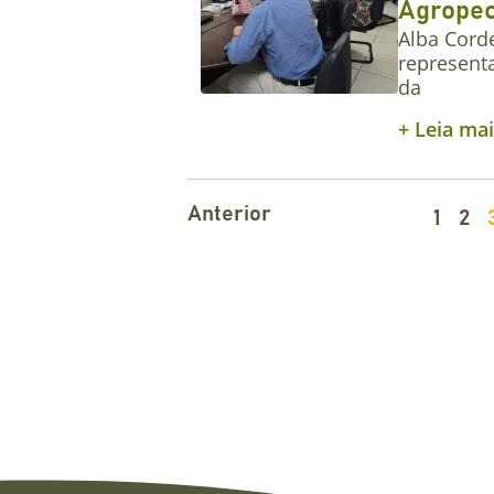
Agropec
Alba Corde
represent
da
+ Leia ma
Anterior
1
2